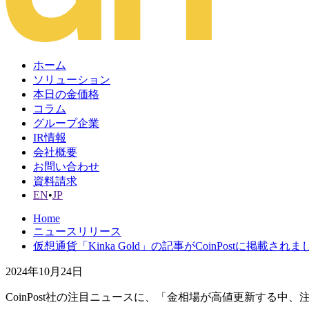
ホーム
ソリューション
本日の金価格
コラム
グループ企業
IR情報
会社概要
お問い合わせ
資料請求
EN
•
JP
Home
ニュースリリース
仮想通貨「Kinka Gold」の記事がCoinPostに掲載されま
2024年10月24日
CoinPost社の注目ニュースに、「金相場が高値更新する中、注目