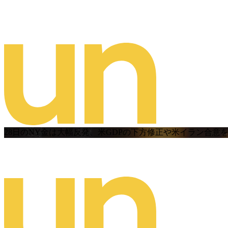
28日のNY金は大幅反発、米GDPの下方修正や米イラン合意