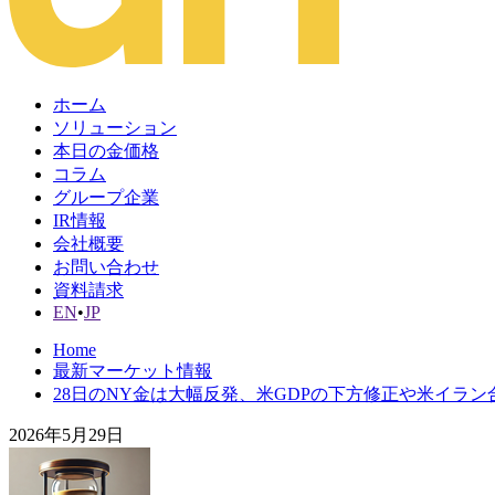
ホーム
ソリューション
本日の金価格
コラム
グループ企業
IR情報
会社概要
お問い合わせ
資料請求
EN
•
JP
Home
最新マーケット情報
28日のNY金は大幅反発、米GDPの下方修正や米イラ
2026年5月29日