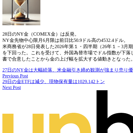
28日のNY金（COMEX金）は反発。
NY金先物中心限月6月限は前日比50.9ドル高の4532.4ドル。
米商務省が28日発表した2026年第１・四半期（26年１－3月
を下回った。これを受けて、外国為替市場でドル指数が下落
書で合意したことから金の上げ幅を拡大する値動きとなった
27日のNY金は大幅続落、米金融引き締め観測が強まり売り
Previous Post
29日の金ETFは減少、現物保有量は1029.142トン
Next Post