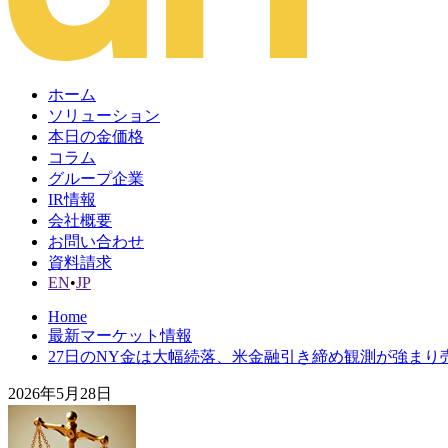
ホーム
ソリューション
本日の金価格
コラム
グループ企業
IR情報
会社概要
お問い合わせ
資料請求
EN
•
JP
Home
最新マーケット情報
27日のNY金は大幅続落、米金融引き締め観測が強まり
2026年5月28日