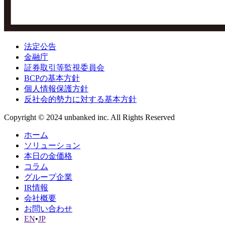
法定公告
金融庁
証券取引等監視委員会
BCPの基本方針
個人情報保護方針
反社会的勢力に対する基本方針
Copyright © 2024 unbanked inc. All Rights Reserved
ホーム
ソリューション
本日の金価格
コラム
グループ企業
IR情報
会社概要
お問い合わせ
EN
•
JP