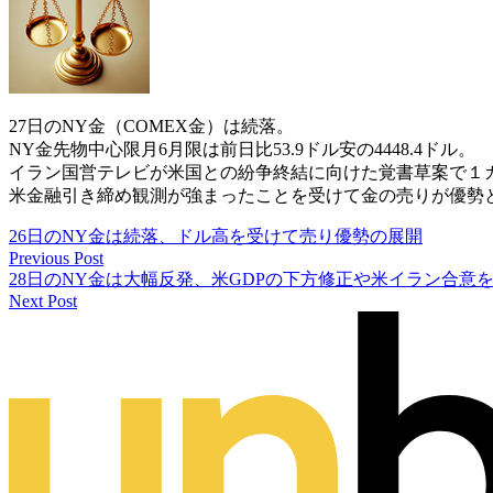
27日のNY金（COMEX金）は続落。
NY金先物中心限月6月限は前日比53.9ドル安の4448.4ドル。
イラン国営テレビが米国との紛争終結に向けた覚書草案で１
米金融引き締め観測が強まったことを受けて金の売りが優勢
26日のNY金は続落、ドル高を受けて売り優勢の展開
Previous Post
28日のNY金は大幅反発、米GDPの下方修正や米イラン合意
Next Post