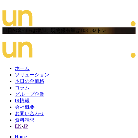
11日の金ETFは増加、現物保有量は1081.32トン
ホーム
ソリューション
本日の金価格
コラム
グループ企業
IR情報
会社概要
お問い合わせ
資料請求
EN
•
JP
Home