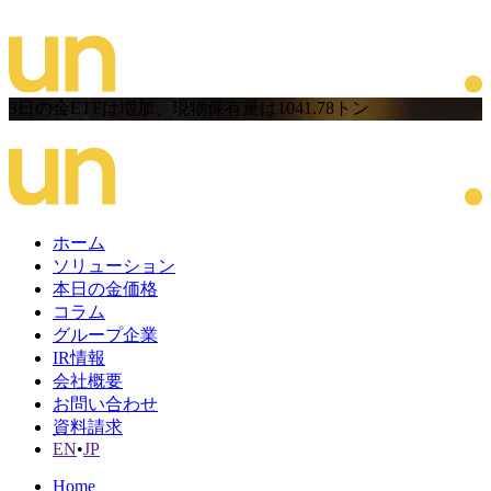
3日の金ETFは増加、現物保有量は1041.78トン
ホーム
ソリューション
本日の金価格
コラム
グループ企業
IR情報
会社概要
お問い合わせ
資料請求
EN
•
JP
Home