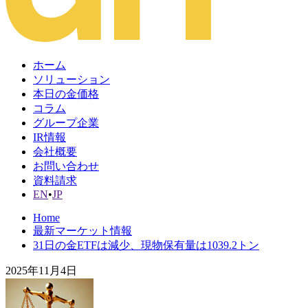
ホーム
ソリューション
本日の金価格
コラム
グループ企業
IR情報
会社概要
お問い合わせ
資料請求
EN
•
JP
Home
最新マーケット情報
31日の金ETFは減少、現物保有量は1039.2トン
2025年11月4日