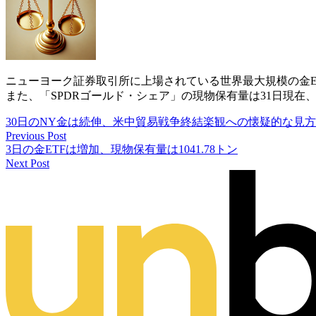
ニューヨーク証券取引所に上場されている世界最大規模の金ETF
また、「SPDRゴールド・シェア」の現物保有量は31日現在、20
30日のNY金は続伸、米中貿易戦争終結楽観への懐疑的な見
Previous Post
3日の金ETFは増加、現物保有量は1041.78トン
Next Post