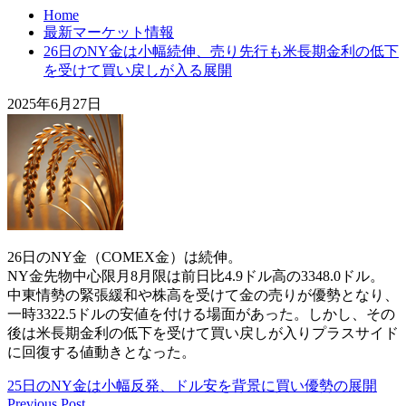
Home
最新マーケット情報
26日のNY金は小幅続伸、売り先行も米長期金利の低下
を受けて買い戻しが入る展開
2025年6月27日
26日のNY金（COMEX金）は続伸。
NY金先物中心限月8月限は前日比4.9ドル高の3348.0ドル。
中東情勢の緊張緩和や株高を受けて金の売りが優勢となり、
一時3322.5ドルの安値を付ける場面があった。しかし、その
後は米長期金利の低下を受けて買い戻しが入りプラスサイド
に回復する値動きとなった。
25日のNY金は小幅反発、ドル安を背景に買い優勢の展開
Previous Post