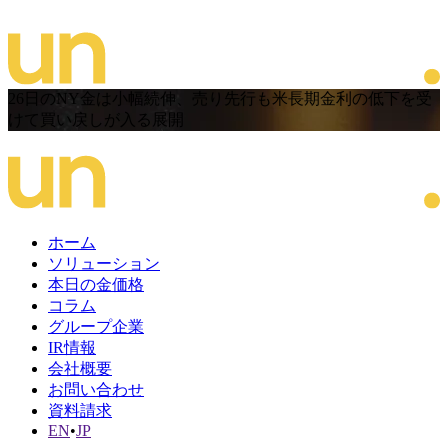
26日のNY金は小幅続伸、売り先行も米長期金利の低下を受
けて買い戻しが入る展開
ホーム
ソリューション
本日の金価格
コラム
グループ企業
IR情報
会社概要
お問い合わせ
資料請求
EN
•
JP