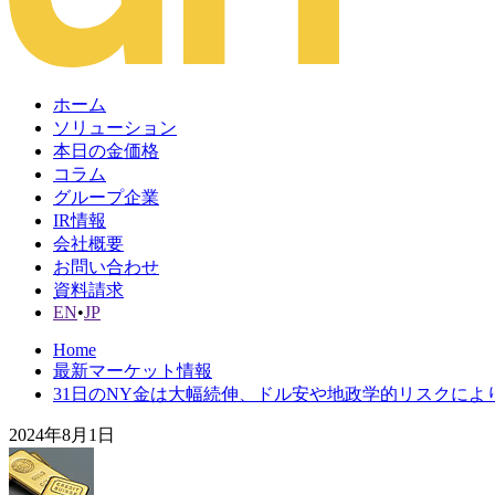
ホーム
ソリューション
本日の金価格
コラム
グループ企業
IR情報
会社概要
お問い合わせ
資料請求
EN
•
JP
Home
最新マーケット情報
31日のNY金は大幅続伸、ドル安や地政学的リスクによ
2024年8月1日