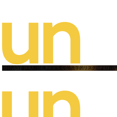
31日のNY金は大幅続伸、ドル安や地政学的リスクにより買