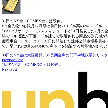
31日のNY金（COMEX金）は続伸。
NY金先物中心限月12月限は前日比21.1ドル高の2473.0ドル。
米ADPリサーチ・インスティテュートが31日発表した7月の
場でドル指数が下落。ドル建てで取引される商品の割安感が
度理事会（FRB）は30・31日に開催した連邦公開市場委員会（
で、早ければ9月のFOMCで利下げを議論する可能性がある
30日のNY金は大幅反発、米長期金利の低下や地政学的リス
Previous Post
1日のNY金（COMEX金）は続伸。
Next Post