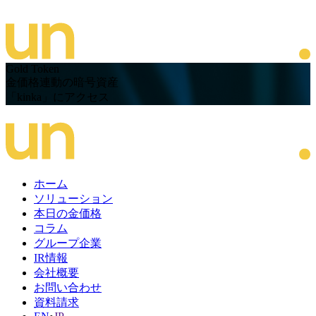
Gold Token
金価格連動の暗号資産
「
kinka
」にアクセス
ホーム
ソリューション
本日の金価格
コラム
グループ企業
IR情報
会社概要
お問い合わせ
資料請求