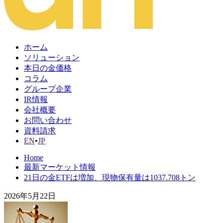
ホーム
ソリューション
本日の金価格
コラム
グループ企業
IR情報
会社概要
お問い合わせ
資料請求
EN
•
JP
Home
最新マーケット情報
21日の金ETFは増加、現物保有量は1037.708トン
2026年5月22日