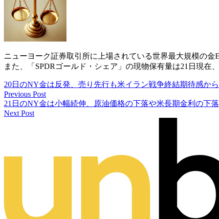
ニューヨーク証券取引所に上場されている世界最大規模の金ETF「
また、「SPDRゴールド・シェア」の現物保有量は21日現在、20
20日のNY金は反発、売り先行も米イラン戦争終結期待感か
Previous Post
21日のNY金は小幅続伸、原油価格の下落や米長期金利の下
Next Post