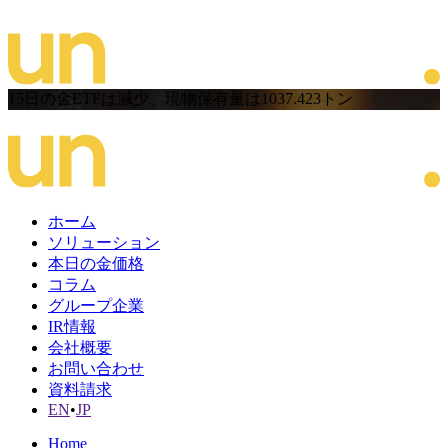
15日の金ETFは減少、現物保有量は1037.423トン
ホーム
ソリューション
本日の金価格
コラム
グループ企業
IR情報
会社概要
お問い合わせ
資料請求
EN
•
JP
Home