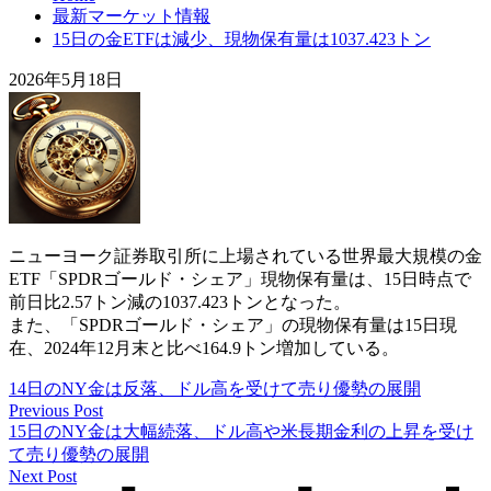
最新マーケット情報
15日の金ETFは減少、現物保有量は1037.423トン
2026年5月18日
ニューヨーク証券取引所に上場されている世界最大規模の金
ETF「SPDRゴールド・シェア」現物保有量は、15日時点で
前日比2.57トン減の1037.423トンとなった。
また、「SPDRゴールド・シェア」の現物保有量は15日現
在、2024年12月末と比べ164.9トン増加している。
14日のNY金は反落、ドル高を受けて売り優勢の展開
Previous Post
15日のNY金は大幅続落、ドル高や米長期金利の上昇を受け
て売り優勢の展開
Next Post