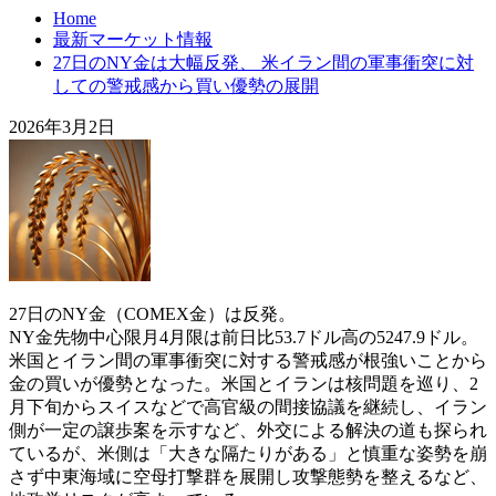
Home
最新マーケット情報
27日のNY金は大幅反発、 米イラン間の軍事衝突に対
しての警戒感から買い優勢の展開
2026年3月2日
27日のNY金（COMEX金）は反発。
NY金先物中心限月4月限は前日比53.7ドル高の5247.9ドル。
米国とイラン間の軍事衝突に対する警戒感が根強いことから
金の買いが優勢となった。米国とイランは核問題を巡り、2
月下旬からスイスなどで高官級の間接協議を継続し、イラン
側が一定の譲歩案を示すなど、外交による解決の道も探られ
ているが、米側は「大きな隔たりがある」と慎重な姿勢を崩
さず中東海域に空母打撃群を展開し攻撃態勢を整えるなど、