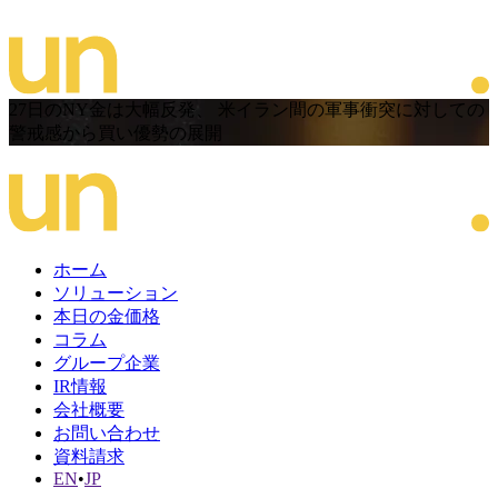
27日のNY金は大幅反発、 米イラン間の軍事衝突に対しての
警戒感から買い優勢の展開
ホーム
ソリューション
本日の金価格
コラム
グループ企業
IR情報
会社概要
お問い合わせ
資料請求
EN
•
JP