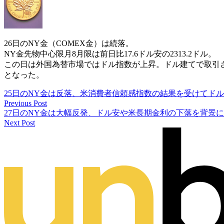
26日のNY金（COMEX金）は続落。
NY金先物中心限月8月限は前日比17.6ドル安の2313.2ドル。
この日は外国為替市場ではドル指数が上昇。ドル建てで取引
となった。
25日のNY金は反落、米消費者信頼感指数の結果を受けてド
Previous Post
27日のNY金は大幅反発、ドル安や米長期金利の下落を背景
Next Post