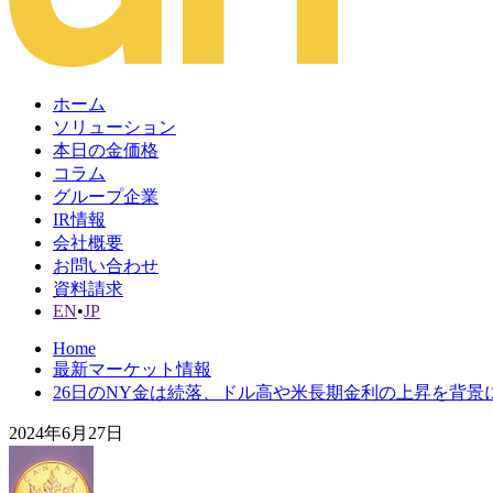
ホーム
ソリューション
本日の金価格
コラム
グループ企業
IR情報
会社概要
お問い合わせ
資料請求
EN
•
JP
Home
最新マーケット情報
26日のNY金は続落、ドル高や米長期金利の上昇を背景
2024年6月27日