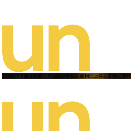
26日のNY金は続落、ドル高や米長期金利の上昇を背景に売