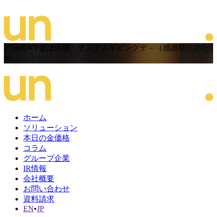
27日のNY金は休場、サンクスギビングデ－（感謝祭）のた
め
ホーム
ソリューション
本日の金価格
コラム
グループ企業
IR情報
会社概要
お問い合わせ
資料請求
EN
•
JP