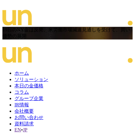
19日のNY金は反発、米労働市場減速見通しを受けて、買い
優勢の展開
ホーム
ソリューション
本日の金価格
コラム
グループ企業
IR情報
会社概要
お問い合わせ
資料請求
EN
•
JP