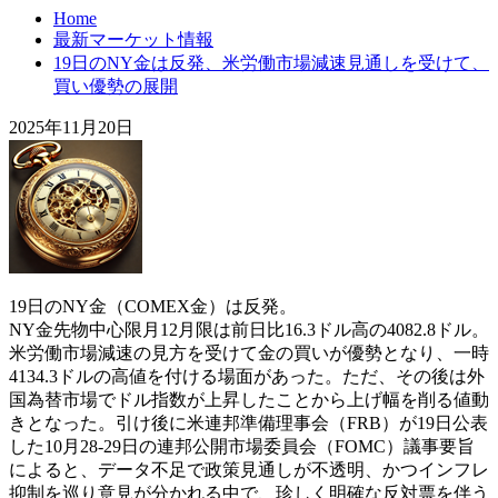
Home
最新マーケット情報
19日のNY金は反発、米労働市場減速見通しを受けて、
買い優勢の展開
2025年11月20日
19日のNY金（COMEX金）は反発。
NY金先物中心限月12月限は前日比16.3ドル高の4082.8ドル。
米労働市場減速の見方を受けて金の買いが優勢となり、一時
4134.3ドルの高値を付ける場面があった。ただ、その後は外
国為替市場でドル指数が上昇したことから上げ幅を削る値動
きとなった。引け後に米連邦準備理事会（FRB）が19日公表
した10月28-29日の連邦公開市場委員会（FOMC）議事要旨
によると、データ不足で政策見通しが不透明、かつインフレ
抑制を巡り意見が分かれる中で、珍しく明確な反対票を伴う