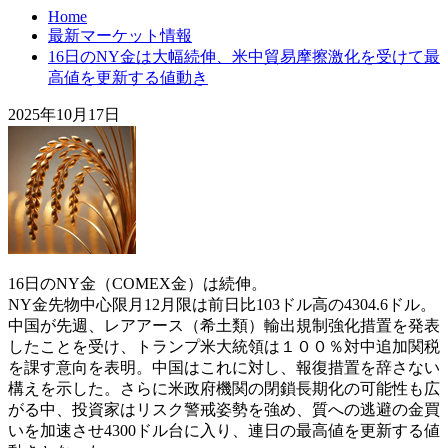
Home
最新マーケット情報
16日のNY金は大幅続伸、米中貿易摩擦激化を受けて最
高値を更新する値動き
2025年10月17日
16日のNY金（COMEX金）は続伸。
NY金先物中心限月12月限は前日比103ドル高の4304.6ドル。
中国が先週、レアアース（希土類）輸出規制強化措置を発表
したことを受け、トランプ米大統領は１００％対中追加関税
を課す意向を表明。中国はこれに対し、報復措置を辞さない
構えを示した。さらに米政府機関の閉鎖長期化の可能性も広
がる中、投資家はリスク警戒姿勢を強め、質への逃避の金買
いを加速させ4300ドル台に入り、連日の最高値を更新する値