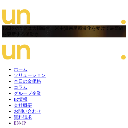
16日のNY金は大幅続伸、米中貿易摩擦激化を受けて最高値
を更新する値動き
ホーム
ソリューション
本日の金価格
コラム
グループ企業
IR情報
会社概要
お問い合わせ
資料請求
EN
•
JP