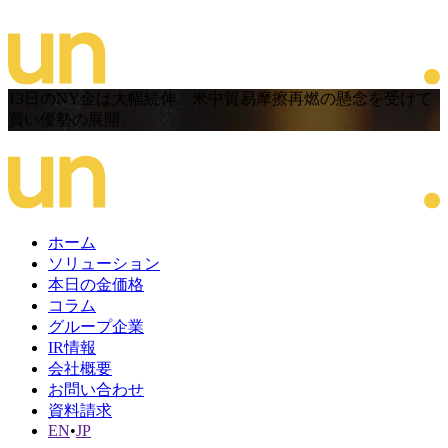
13日のNY金は大幅続伸、米中貿易摩擦再燃の懸念を受けて
買い優勢の展開。
ホーム
ソリューション
本日の金価格
コラム
グループ企業
IR情報
会社概要
お問い合わせ
資料請求
EN
•
JP