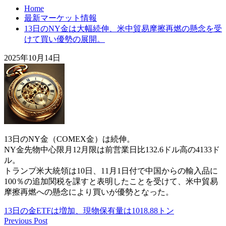
Home
最新マーケット情報
13日のNY金は大幅続伸、米中貿易摩擦再燃の懸念を受
けて買い優勢の展開。
2025年10月14日
13日のNY金（COMEX金）は続伸。
NY金先物中心限月12月限は前営業日比132.6ドル高の4133ド
ル。
トランプ米大統領は10日、11月1日付で中国からの輸入品に
100％の追加関税を課すと表明したことを受けて、米中貿易
摩擦再燃への懸念により買いが優勢となった。
13日の金ETFは増加、現物保有量は1018.88トン
Previous Post