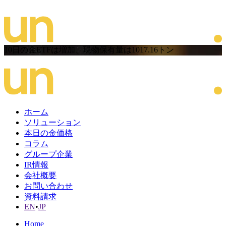
10日の金ETFは増加、現物保有量は1017.16トン
ホーム
ソリューション
本日の金価格
コラム
グループ企業
IR情報
会社概要
お問い合わせ
資料請求
EN
•
JP
Home