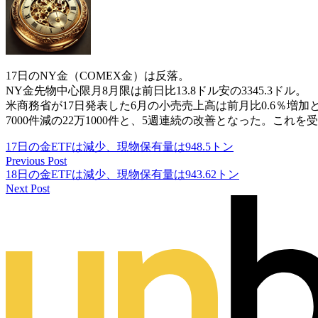
17日のNY金（COMEX金）は反落。
NY金先物中心限月8月限は前日比13.8ドル安の3345.3ドル。
米商務省が17日発表した6月の小売売上高は前月比0.6％増加
7000件減の22万1000件と、5週連続の改善となった。
17日の金ETFは減少、現物保有量は948.5トン
Previous Post
18日の金ETFは減少、現物保有量は943.62トン
Next Post