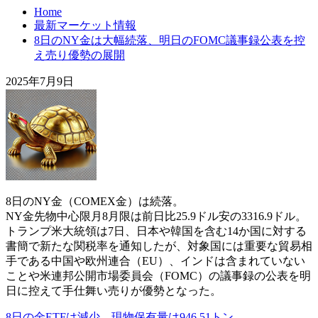
Home
最新マーケット情報
8日のNY金は大幅続落、明日のFOMC議事録公表を控
え売り優勢の展開
2025年7月9日
8日のNY金（COMEX金）は続落。
NY金先物中心限月8月限は前日比25.9ドル安の3316.9ドル。
トランプ米大統領は7日、日本や韓国を含む14か国に対する
書簡で新たな関税率を通知したが、対象国には重要な貿易相
手である中国や欧州連合（EU）、インドは含まれていない
ことや米連邦公開市場委員会（FOMC）の議事録の公表を明
日に控えて手仕舞い売りが優勢となった。
8日の金ETFは減少、現物保有量は946.51トン