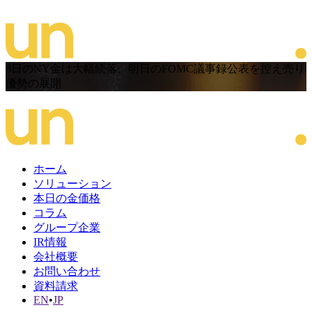
8日のNY金は大幅続落、明日のFOMC議事録公表を控え売り
優勢の展開
ホーム
ソリューション
本日の金価格
コラム
グループ企業
IR情報
会社概要
お問い合わせ
資料請求
EN
•
JP