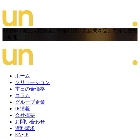
6日のNY金は大幅続落、米雇用統計の結果を受けて売り優勢
の展開
ホーム
ソリューション
本日の金価格
コラム
グループ企業
IR情報
会社概要
お問い合わせ
資料請求
EN
•
JP