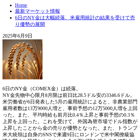
Home
最新マーケット情報
6日のNY金は大幅続落、米雇用統計の結果を受けて売
り優勢の展開
2025年6月9日
6日のNY金（COMEX金）は続落。
NY金先物中心限月8月限は前日比28.5ドル安の3346.6ドル。
米労働省が6日発表した5月の雇用統計によると、非農業部門
雇用者数は13万9000人増と、事前予想の12万5000人増を上回
った。また、平均時給も前月比0.4％上昇と事前予想の0.3％
上昇を上回った。これを受けて、外国為替市場でドル指数が
上昇したことから金の売りが優勢となった。また、トランプ
米大統領は自身のSNSで来週9日にロンドンで米中閣僚級協