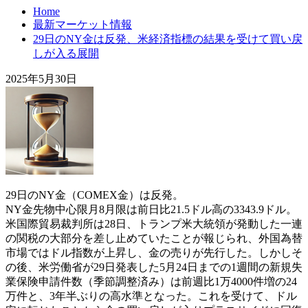
Home
最新マーケット情報
29日のNY金は反発、米経済指標の結果を受けて買い戻
しが入る展開
2025年5月30日
29日のNY金（COMEX金）は反発。
NY金先物中心限月8月限は前日比21.5ドル高の3343.9ドル。
米国際貿易裁判所は28日、トランプ米大統領が発動した一連
の関税の大部分を差し止めていたことが報じられ、外国為替
市場ではドル指数が上昇し、金の売りが先行した。しかしそ
の後、米労働省が29日発表した5月24日までの1週間の新規失
業保険申請件数（季節調整済み）は前週比1万4000件増の24
万件と、3年半ぶりの高水準となった。これを受けて、ドル