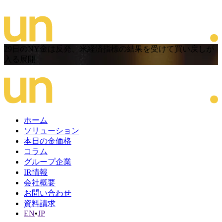
29日のNY金は反発、米経済指標の結果を受けて買い戻しが
入る展開
ホーム
ソリューション
本日の金価格
コラム
グループ企業
IR情報
会社概要
お問い合わせ
資料請求
EN
•
JP