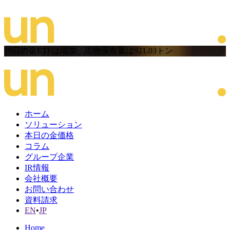
19日の金ETFは増加、現物保有量は921.03トン
ホーム
ソリューション
本日の金価格
コラム
グループ企業
IR情報
会社概要
お問い合わせ
資料請求
EN
•
JP
Home