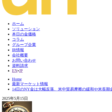
ホーム
ソリューション
本日の金価格
コラム
グループ企業
IR情報
会社概要
お問い合わせ
資料請求
EN
•
JP
Home
最新マーケット情報
14日のNY金は大幅反落、米中貿易摩擦の緩和や米長
2025年5月15日