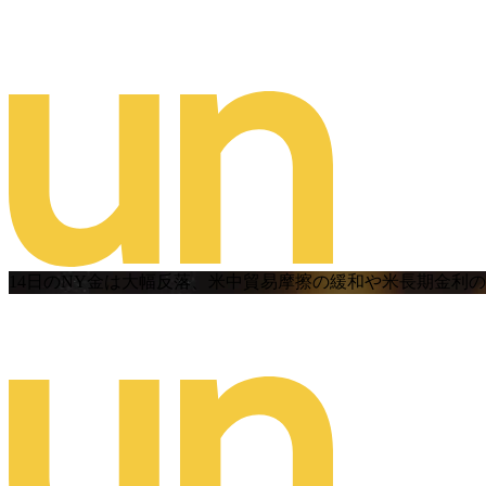
14日のNY金は大幅反落、米中貿易摩擦の緩和や米長期金利