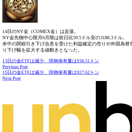
14日のNY金（COMEX金）は反落。
NY金先物中心限月6月限は前日比59.5ドル安の3188.3ドル。
米中の関税引き下げ合意を受けた利益確定の売りや外国為替
り下げ幅を拡大する値動きとなった。
13日の金ETFは減少、現物保有量は936.51トン
Previous Post
15日の金ETFは減少、現物保有量は927.62トン
Next Post