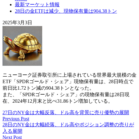
最新マーケット情報
28日の金ETFは減少、現物保有量は904.38トン
2025年3月3日
ニューヨーク証券取引所に上場されている世界最大規模の金
ETF「SPDRゴールド・シェア」現物保有量は、28日時点で
前日比1.72トン減の904.38トンとなった。
また、「SPDRゴールド・シェア」の現物保有量は28日現
在、2024年12月末と比べ31.86トン増加している。
27日のNY金は大幅反落、ドル高を背景に売り優勢の展開
Previous Post
28日のNY金は大幅続落、ドル高やポジション調整の売りが
入る展開
Next Post