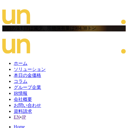
28日の金ETFは減少、現物保有量は904.38トン
ホーム
ソリューション
本日の金価格
コラム
グループ企業
IR情報
会社概要
お問い合わせ
資料請求
EN
•
JP
Home