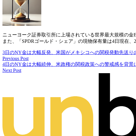
ニューヨーク証券取引所に上場されている世界最大規模の金ETF
また、「SPDRゴールド・シェア」の現物保有量は4日現在、20
3日のNY金は大幅反発、米国がメキシコへの関税発動先送り
Previous Post
4日のNY金は大幅続伸、米政権の関税政策への警戒感を背景
Next Post