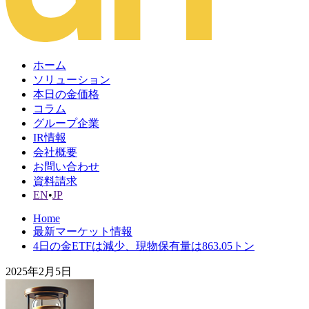
ホーム
ソリューション
本日の金価格
コラム
グループ企業
IR情報
会社概要
お問い合わせ
資料請求
EN
•
JP
Home
最新マーケット情報
4日の金ETFは減少、現物保有量は863.05トン
2025年2月5日