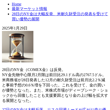
Home
最新マーケット情報
28日のNY金は大幅反発、米耐久財受注の発表を受けて
買い優勢の展開
2025年1月29日
28日のNY金（COMEX金）は反発。
NY金先物中心限月2月限は前日比29.1ドル高の2767.5ドル。
米商務省が28日発表した12月の耐久財受注は前月比2.2％減
と事前予想の0.6％増を下回った。これを受けて、金の買い
が優勢となった。また、米株式市場がディープシーク・ショ
ックから回復したことも支援要因となり金の上げ幅を拡大す
る展開となった。
27日のNY金は大幅反落、リスク回避ムードが広がり売り優