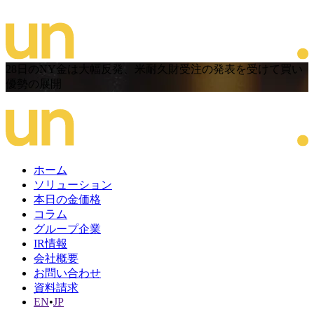
28日のNY金は大幅反発、米耐久財受注の発表を受けて買い
優勢の展開
ホーム
ソリューション
本日の金価格
コラム
グループ企業
IR情報
会社概要
お問い合わせ
資料請求
EN
•
JP