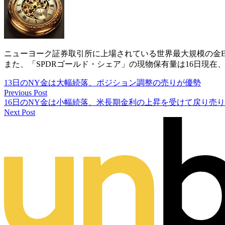
ニューヨーク証券取引所に上場されている世界最大規模の金ETF
また、「SPDRゴールド・シェア」の現物保有量は16日現在、20
13日のNY金は大幅続落、ポジション調整の売りが優勢
Previous Post
16日のNY金は小幅続落、米長期金利の上昇を受けて戻り売
Next Post