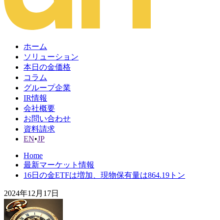
ホーム
ソリューション
本日の金価格
コラム
グループ企業
IR情報
会社概要
お問い合わせ
資料請求
EN
•
JP
Home
最新マーケット情報
16日の金ETFは増加、現物保有量は864.19トン
2024年12月17日