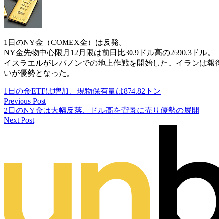
1日のNY金（COMEX金）は反発。
NY金先物中心限月12月限は前日比30.9ドル高の2690.3ドル。
イスラエルがレバノンでの地上作戦を開始した。イランは報復
いが優勢となった。
1日の金ETFは増加、現物保有量は874.82トン
Previous Post
2日のNY金は大幅反落、ドル高を背景に売り優勢の展開
Next Post