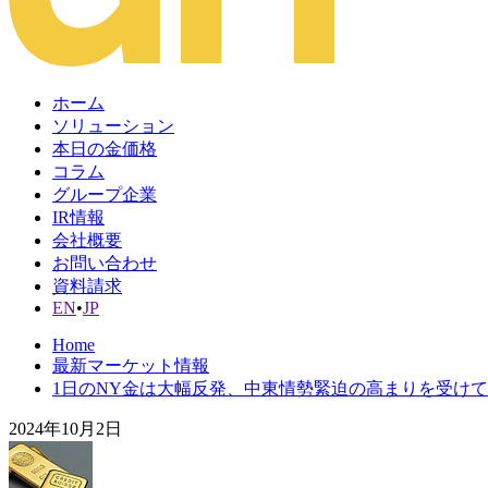
ホーム
ソリューション
本日の金価格
コラム
グループ企業
IR情報
会社概要
お問い合わせ
資料請求
EN
•
JP
Home
最新マーケット情報
1日のNY金は大幅反発、中東情勢緊迫の高まりを受け
2024年10月2日