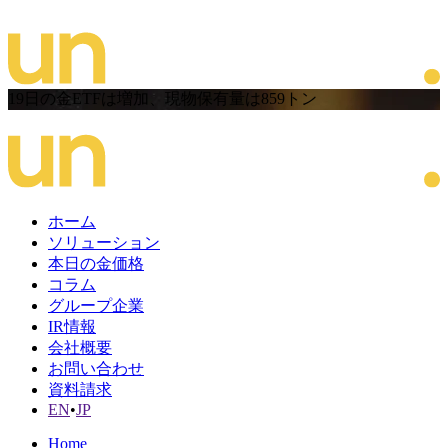
19日の金ETFは増加、現物保有量は859トン
ホーム
ソリューション
本日の金価格
コラム
グループ企業
IR情報
会社概要
お問い合わせ
資料請求
EN
•
JP
Home