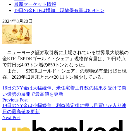
最新マーケット情報
19日の金ETFは増加、現物保有量は859トン
2024年8月20日
ニューヨーク証券取引所に上場されている世界最大規模の
金ETF「SPDRゴールド・シェア」現物保有量は、19日時点
で前日比4.03トン増の859トンとなった。
また、「SPDRゴールド・シェア」の現物保有量は19日現
在、2023年12月末と比べ20.11トン減少している。
16日のNY金は大幅続伸、米住宅着工件数の結果を受けて買
い優勢の展開で最高値を更新
Previous Post
19日のNY金は小幅続伸、利益確定後に押し目買いが入り連
日の最高値を更新
Next Post