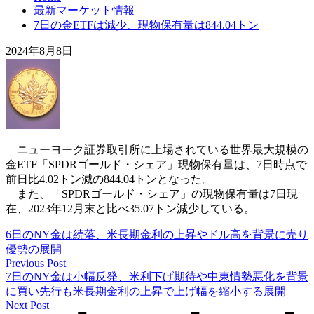
最新マーケット情報
7日の金ETFは減少、現物保有量は844.04トン
2024年8月8日
ニューヨーク証券取引所に上場されている世界最大規模の
金ETF「SPDRゴールド・シェア」現物保有量は、7日時点で
前日比4.02トン減の844.04トンとなった。
また、「SPDRゴールド・シェア」の現物保有量は7日現
在、2023年12月末と比べ35.07トン減少している。
6日のNY金は続落、米長期金利の上昇やドル高を背景に売り
優勢の展開
Previous Post
7日のNY金は小幅反発、米利下げ期待や中東情勢悪化を背景
に買い先行も米長期金利の上昇で上げ幅を縮小する展開
Next Post