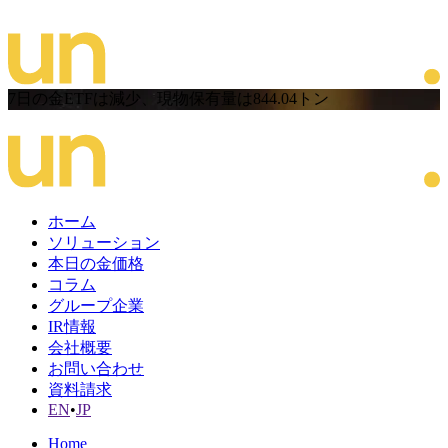
7日の金ETFは減少、現物保有量は844.04トン
ホーム
ソリューション
本日の金価格
コラム
グループ企業
IR情報
会社概要
お問い合わせ
資料請求
EN
•
JP
Home