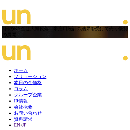
5日のNY金は大幅反落、米雇用統計の結果を受けて売り優勢
の展開
ホーム
ソリューション
本日の金価格
コラム
グループ企業
IR情報
会社概要
お問い合わせ
資料請求
EN
•
JP