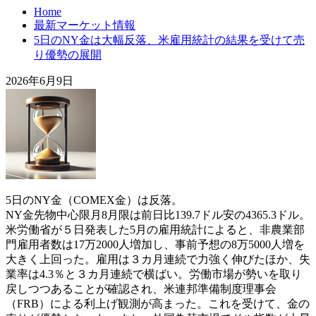
Home
最新マーケット情報
5日のNY金は大幅反落、米雇用統計の結果を受けて売
り優勢の展開
2026年6月9日
5日のNY金（COMEX金）は反落。
NY金先物中心限月8月限は前日比139.7ドル安の4365.3ドル。
米労働省が５日発表した5月の雇用統計によると、非農業部
門雇用者数は17万2000人増加し、事前予想の8万5000人増を
大きく上回った。雇用は３カ月連続で力強く伸びたほか、失
業率は4.3％と３カ月連続で横ばい。労働市場が勢いを取り
戻しつつあることが確認され、米連邦準備制度理事会
（FRB）による利上げ観測が高まった。これを受けて、金の