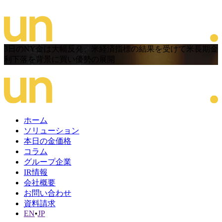
3日のNY金は大幅反発、米経済指標の結果を受けて米長期金
利下落を背景に買い優勢の展開
ホーム
ソリューション
本日の金価格
コラム
グループ企業
IR情報
会社概要
お問い合わせ
資料請求
EN
•
JP