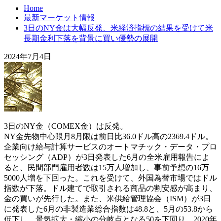
Home
最新マーケット情報
3日のNY金は大幅反発、米経済指標の結果を受けて米
長期金利下落を背景に買い優勢の展開
2024年7月4日
3日のNY金（COMEX金）は反発。
NY金先物中心限月8月限は前日比36.0ドル高の2369.4ドル。
企業向け給与計算サービスのオートマチック・データ・プロ
セッシング（ADP）が3日発表した6月の全米雇用報告によ
ると、民間部門雇用者数は15万人増加し、事前予想の16万
5000人増を下回った。これを受けて、外国為替市場ではドル
指数が下落。ドル建てで取引される商品の割安感が高まり、
金の買いが先行した。また、米供給管理協会（ISM）が3日
に発表した6月の非製造業総合指数は48.8と、5月の53.8から
低下し、景気拡大・縮小の分岐点となる50を下回り、2020年