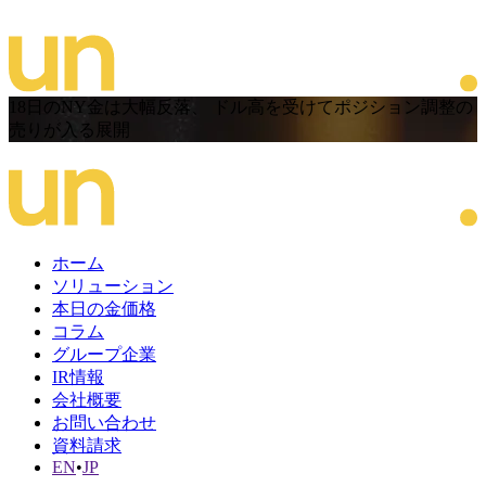
18日のNY金は大幅反落、 ドル高を受けてポジション調整の
売りが入る展開
ホーム
ソリューション
本日の金価格
コラム
グループ企業
IR情報
会社概要
お問い合わせ
資料請求
EN
•
JP