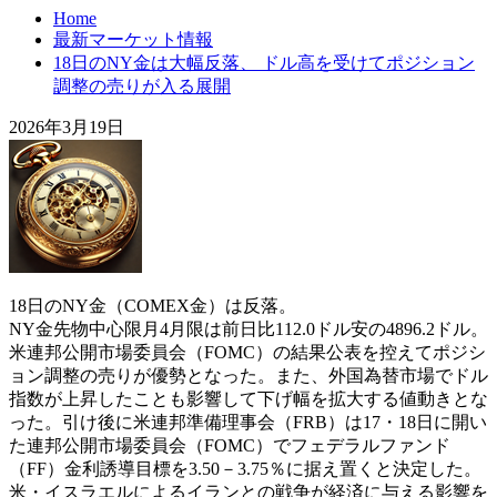
Home
最新マーケット情報
18日のNY金は大幅反落、 ドル高を受けてポジション
調整の売りが入る展開
2026年3月19日
18日のNY金（COMEX金）は反落。
NY金先物中心限月4月限は前日比112.0ドル安の4896.2ドル。
米連邦公開市場委員会（FOMC）の結果公表を控えてポジシ
ョン調整の売りが優勢となった。また、外国為替市場でドル
指数が上昇したことも影響して下げ幅を拡大する値動きとな
った。引け後に米‌連邦準備理事会（FRB）は17・18日に開い
た連邦公開市場委員会（FOMC）でフェデラルファンド
（FF）金利誘導目標を3.50－3.75％に据え置くと決定した。
米・イスラエルによるイランとの戦争が経済に与える影響を