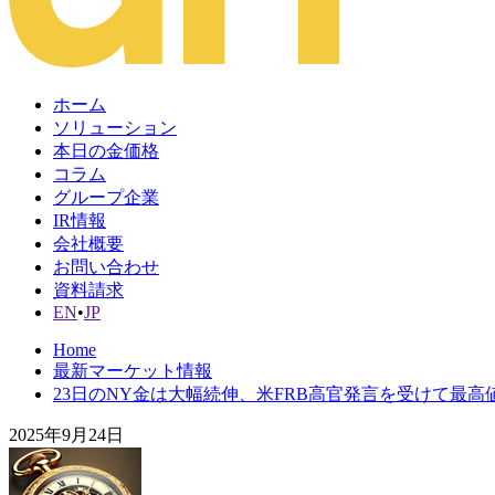
ホーム
ソリューション
本日の金価格
コラム
グループ企業
IR情報
会社概要
お問い合わせ
資料請求
EN
•
JP
Home
最新マーケット情報
23日のNY金は大幅続伸、米FRB高官発言を受けて最高
2025年9月24日