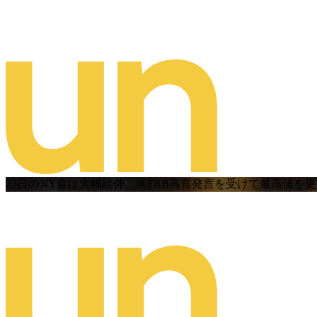
23日のNY金は大幅続伸、米FRB高官発言を受けて最高値を