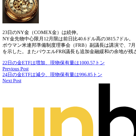
23日のNY金（COMEX金）は続伸。
NY金先物中心限月12月限は前日比40.6ドル高の3815.7ドル。
ボウマン米連邦準備制度理事会（FRB）副議長は講演で、7
を示した。またパウエルFRB議長も追加金融緩和の余地が
22日の金ETFは増加、現物保有量は1000.57トン
Previous Post
24日の金ETFは減少、現物保有量は996.85トン
Next Post