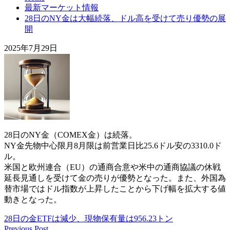
最新マーケット情報
28日のNY金は大幅続落、ドル高を受けて売り優勢の展
開
2025年7月29日
28日のNY金（COMEX金）は続落。
NY金先物中心限月8月限は前営業日比25.6ドル安の3310.0ド
ル。
米国と欧州連合（EU）の通商合意や米中の通商協議の休戦
延長見通しを受けて金の売りが優勢となった。また、外国為
替市場ではドル指数が上昇したことから下げ幅を拡大する値
動きとなった。
28日の金ETFは減少、現物保有量は956.23トン
Previous Post