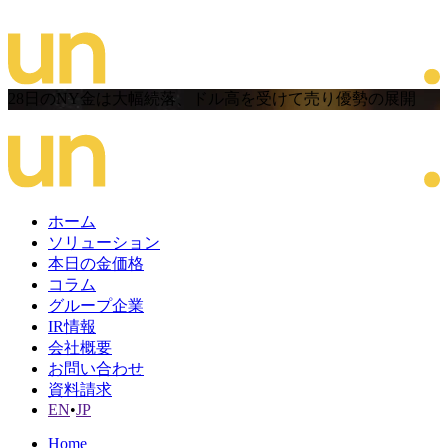
28日のNY金は大幅続落、ドル高を受けて売り優勢の展開
ホーム
ソリューション
本日の金価格
コラム
グループ企業
IR情報
会社概要
お問い合わせ
資料請求
EN
•
JP
Home